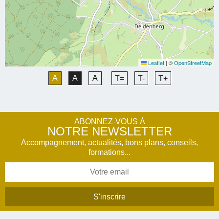
Leaflet
|
©
OpenStreetMap
A
A
A
T=
T-
T+
ABONNEZ-VOUS À
NOTRE NEWSLETTER
Accompagnement, actualités, bons plans, conseils,
formations...