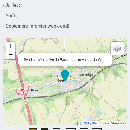
- Juillet ;
- Août ;
- Septembre (premier week-end).
+
−
Syndicat d'Initiative de Bassenge-en-Vallée-du-Geer
Leaflet
|
©
OpenStreetMap