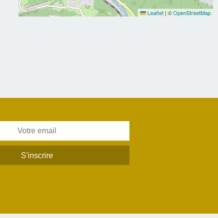
Leaflet
|
©
OpenStreetMap