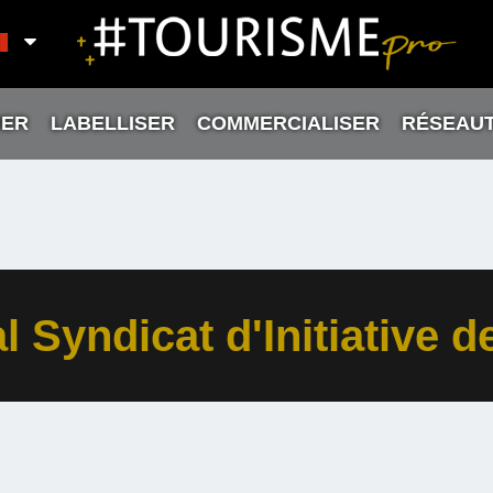
ER
LABELLISER
COMMERCIALISER
RÉSEAU
 Syndicat d'Initiative de