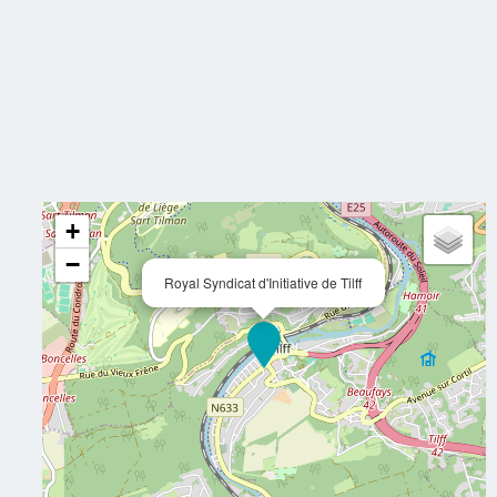
+
−
Royal Syndicat d'Initiative de Tilff