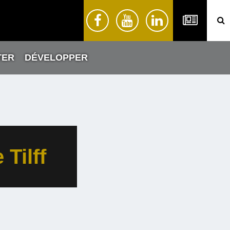
TER
DÉVELOPPER
 Tilff