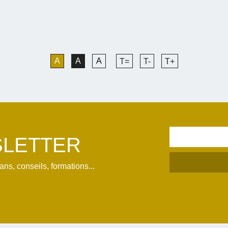
A
A
A
T=
T-
T+
LETTER
s, conseils, formations...