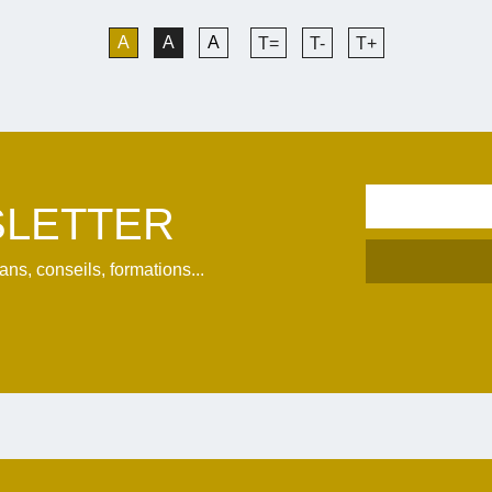
A
A
A
T=
T-
T+
LETTER
s, conseils, formations...