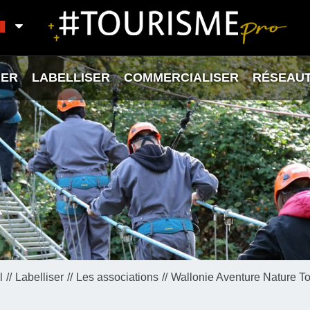
ER
LABELLISER
COMMERCIALISER
RÉSEAU
l
Labelliser
Les associations
Wallonie Aventure Nature T