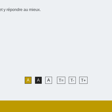
et y répondre au mieux.
A
A
A
T=
T-
T+