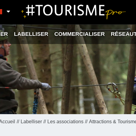
ER
LABELLISER
COMMERCIALISER
RÉSEAU
Accueil
Labelliser
Les associations
Attractions & Tourism