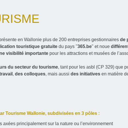
URISME
eprésente en Wallonie plus de 200 entreprises gestionnaires
de
ication touristique gratuite
du pays "
365.be
" et noue
différen
ne visibilité importante
pour les attractions et musées de l’asso
urs du secteur du tourisme
, tant pour les asbl (CP 329) que p
ravail
,
des colloques
, mais aussi
des initiatives
en matière de
ar Tourisme Wallonie, subdivisées en 3 pôles :
tés axées principalement sur la nature ou l’environnement